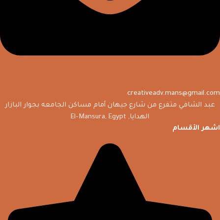
creativeadv.mans@gmail.com
عبد الشافي متفرع من شارع جيهان أمام مساكن الجامعه بجوار البازار
الهدايا, El-Mansura, Egypt
اشهر الأقسام