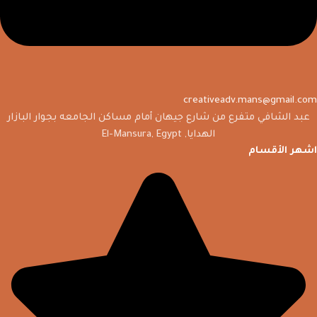
creativeadv.mans@gmail.com
عبد الشافي متفرع من شارع جيهان أمام مساكن الجامعه بجوار البازار
الهدايا, El-Mansura, Egypt
اشهر الأقسام