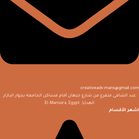
creativeadv.mans@gmail.com
عبد الشافي متفرع من شارع جيهان أمام مساكن الجامعه بجوار البازار
الهدايا, El-Mansura, Egypt
اشهر الأقسام