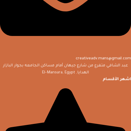
creativeadv.mans@gmail.com
عبد الشافي متفرع من شارع جيهان أمام مساكن الجامعه بجوار البازار
الهدايا, El-Mansura, Egypt
اشهر الأقسام