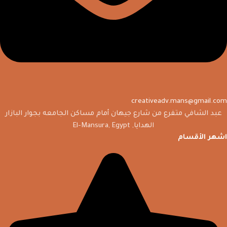
creativeadv.mans@gmail.com
عبد الشافي متفرع من شارع جيهان أمام مساكن الجامعه بجوار البازار
الهدايا, El-Mansura, Egypt
اشهر الأقسام